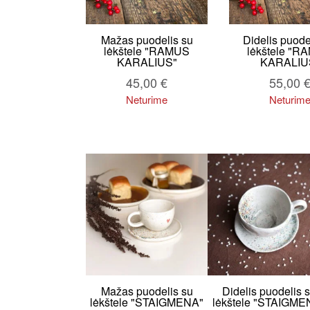
Mažas puodelis su
Didelis puode
lėkštele "RAMUS
lėkštele "R
KARALIUS"
KARALIU
45,00
€
55,00
Neturime
Neturim
Mažas puodelis su
Didelis puodelis 
lėkštele "STAIGMENA"
lėkštele "STAIGME