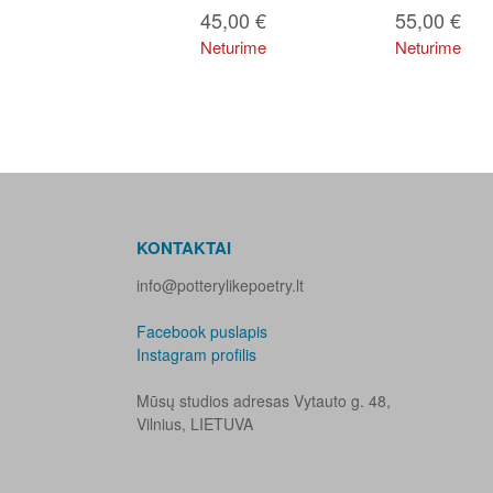
45,00
€
55,00
€
Neturime
Neturime
KONTAKTAI
info@potterylikepoetry.lt
Facebook puslapis
Instagram profilis
Mūsų studios adresas Vytauto g. 48,
Vilnius, LIETUVA