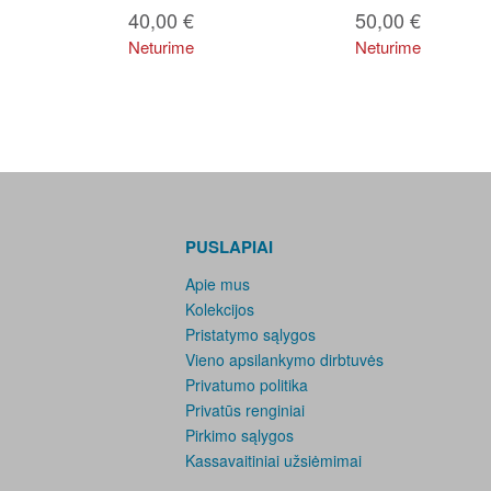
40,00
€
50,00
€
Neturime
Neturime
PUSLAPIAI
Apie mus
Kolekcijos
Pristatymo sąlygos
Vieno apsilankymo dirbtuvės
Privatumo politika
Privatūs renginiai
Pirkimo sąlygos
Kassavaitiniai užsiėmimai