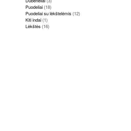
Dubenėliai
(3)
Puodeliai
(18)
Puodeliai su lėkštelėmis
(12)
Kiti indai
(1)
Lėkštės
(16)