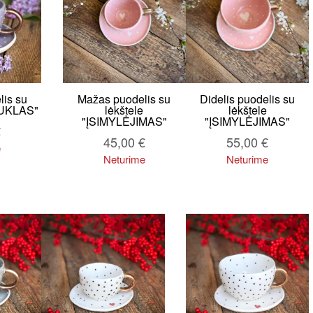
lis su
Mažas puodelis su
Didelis puodelis su
BUKLAS"
lėkštele
lėkštele
"ĮSIMYLĖJIMAS"
"ĮSIMYLĖJIMAS"
€
45,00
€
55,00
€
e
Neturime
Neturime