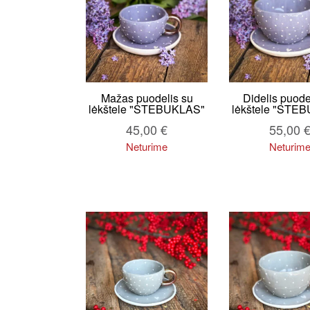
Mažas puodelis su
Didelis puode
lėkštele "STEBUKLAS"
lėkštele "STE
45,00
€
55,00
Neturime
Neturim