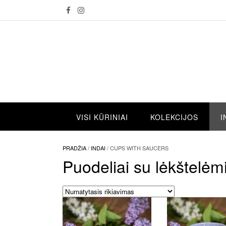
Skip
to
content
VISI KŪRINIAI
KOLEKCIJOS
I
PRADŽIA
/
INDAI
/ CUPS WITH SAUCERS
Puodeliai su lėkštelėm