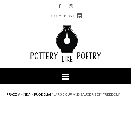
Skip
to
content
0,00 €
PIRKTI
PRADŽIA
/
INDAI
/
PUODELIAI
/ LARGE CUP AND SAUCER SET “FREEDOM”