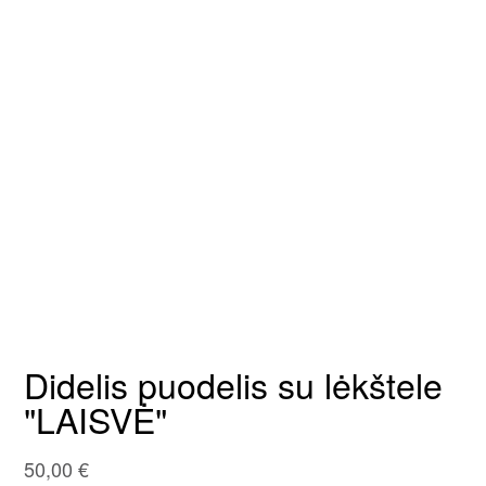
Didelis puodelis su lėkštele
"LAISVĖ"
50,00
€