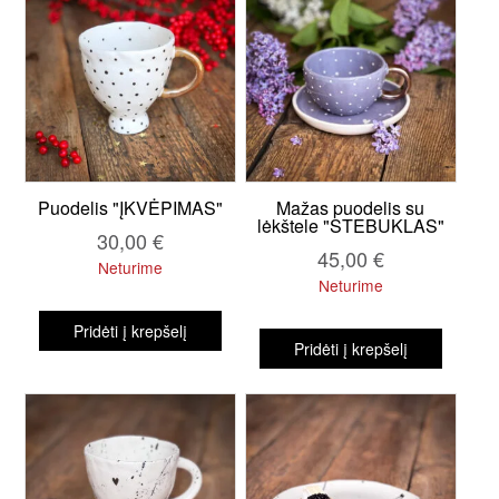
Puodelis "ĮKVĖPIMAS"
Mažas puodelis su
lėkštele "STEBUKLAS"
30,00
€
45,00
€
Neturime
Neturime
Pridėti į krepšelį
Pridėti į krepšelį