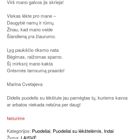
Virš mano galvos jis skrieja!
Viskas lėkte pro mane –
Daugybė namų ir rūmų.
Žinau, kad mano veide
Šiandieną yra žiaurumo.
Lyg paukščio riksmo nata
Bėgimas, raižomas sparno.
Šį mirksnį mano kakta
Grėsmės tamsumą praardo!
Marina Cvetajeva
Didelis puodelis su lėkštute jau pamėgtas tų, kuriems kavos
ar arbatos niekada nebūna per daug!
Neturime
Kategorijos:
Puodeliai
,
Puodeliai su lėkštelėmis
,
Indai
Žyma:
LAISVĖ