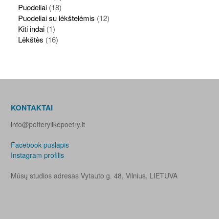
Puodeliai
(18)
Puodeliai su lėkštelėmis
(12)
Kiti indai
(1)
Lėkštės
(16)
KONTAKTAI
info@potterylikepoetry.lt
Facebook puslapis
Instagram profilis
Mūsų studios adresas Vytauto g. 48, Vilnius, LIETUVA