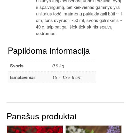
rinkinys atspindi bendrą kūrinių dizainą, dydį
ir spalvingumą, bet kiekvienas gaminys yra
unikalus todėl matmenų paklaida gali būti ~ 1
cm, tūris svyruoti ~50 ml, svoris gali skirtis ~
40 g, taip pat gali šiek tiek skirtis spalvų
sodrumas.
Papildoma informacija
Svoris
0,9 kg
Išmatavimai
15 × 15 × 9 cm
Panašūs produktai