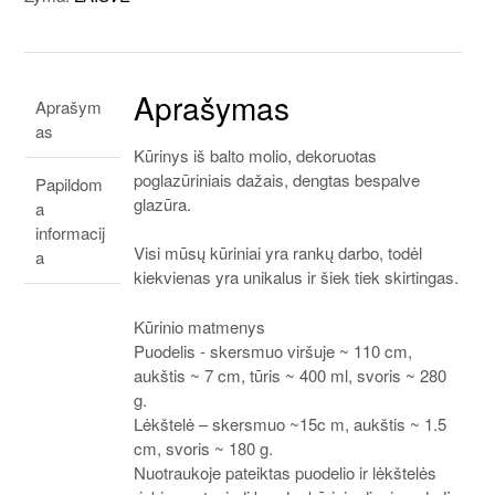
Aprašymas
Aprašym
as
Kūrinys iš balto molio, dekoruotas
poglazūriniais dažais, dengtas bespalve
Papildom
glazūra.
a
informacij
Visi mūsų kūriniai yra rankų darbo, todėl
a
kiekvienas yra unikalus ir šiek tiek skirtingas.
Kūrinio matmenys
Puodelis - skersmuo viršuje ~ 110 cm,
aukštis ~ 7 cm, tūris ~ 400 ml, svoris ~ 280
g.
Lėkštelė – skersmuo ~15c m, aukštis ~ 1.5
cm, svoris ~ 180 g.
Nuotraukoje pateiktas puodelio ir lėkštelės