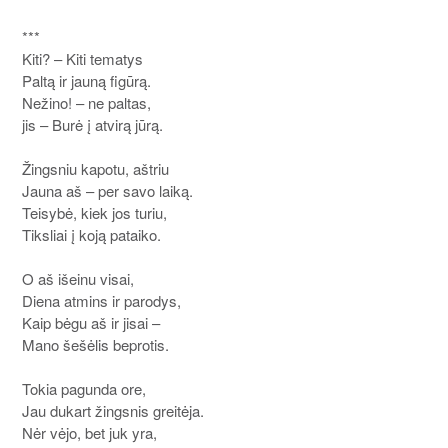
***
Kiti? – Kiti tematys
Paltą ir jauną figūrą.
Nežino! – ne paltas,
jis – Burė į atvirą jūrą.
Žingsniu kapotu, aštriu
Jauna aš – per savo laiką.
Teisybė, kiek jos turiu,
Tiksliai į koją pataiko.
O aš išeinu visai,
Diena atmins ir parodys,
Kaip bėgu aš ir jisai –
Mano šešėlis beprotis.
Tokia pagunda ore,
Jau dukart žingsnis greitėja.
Nėr vėjo, bet juk yra,